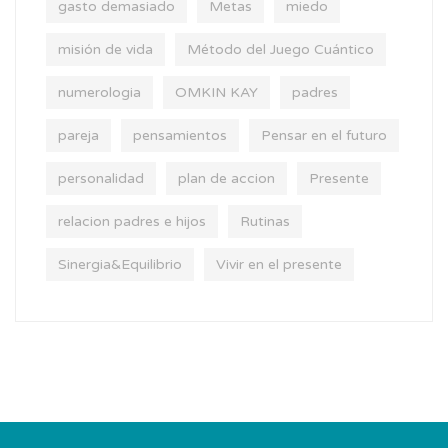
gasto demasiado
Metas
miedo
misión de vida
Método del Juego Cuántico
numerologia
OMKIN KAY
padres
pareja
pensamientos
Pensar en el futuro
personalidad
plan de accion
Presente
relacion padres e hijos
Rutinas
Sinergia&Equilibrio
Vivir en el presente