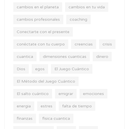
cambios en el planeta
cambios en tu vida
cambios profesionales
coaching
Conectarte con el presente
conéctate con tu cuerpo
creencias
crisis
cuantica
dimensiones cuanticas
dinero
Dios
egos
El Juego Cuántico
El Método del Juego Cuántico
El salto cuántico
emigrar
emociones
energia
estres
falta de tiempo
finanzas
fisica cuantica