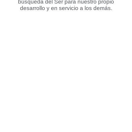
búsqueda del Ser para nuestro propio
desarrollo y en servicio a los demás.
Creamos dos empresas exitosas que nos
mantienen desde hace más de una década y
queremos ayudarte a dar el paso.
Hemos puesto nuestra experiencia en esta
guía que vale oro y que hubiésemos querido
que alguien nos hablara, cuando cambiamos
nuestra vida.
Descarga este ebook, paso a paso
para
aportar valor a tu vida, así inicias tu camino
hacia una vida equilibrada y abundante con
una nueva consciencia