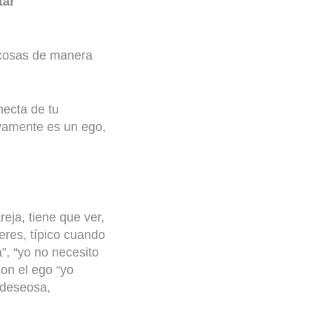
tar
 cosas de manera
ecta de tu
ivamente es un ego,
eja, tiene que ver,
eres, típico cuando
”, “yo no necesito
on el ego “yo
 deseosa,