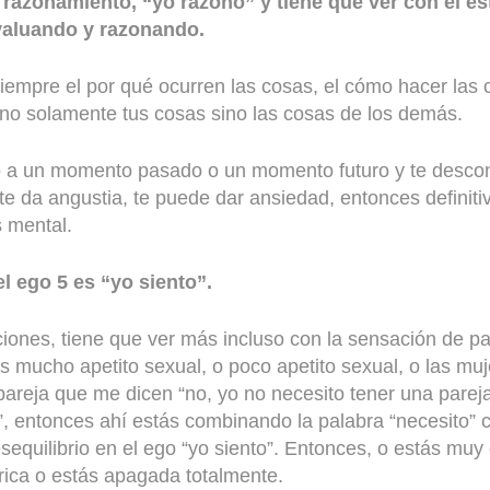
l razonamiento, “yo razono” y tiene que ver con el es
aluando y razonando.
iempre el por qué ocurren las cosas, el cómo hacer las
s no solamente tus cosas sino las cosas de los demás.
o a un momento pasado o un momento futuro y te descon
e da angustia, te puede dar ansiedad, entonces definit
 mental.
l ego 5 es “yo siento”.
iones, tiene que ver más incluso con la sensación de par
es mucho apetito sexual, o poco apetito sexual, o las muj
pareja que me dicen “no, yo no necesito tener una pareja
”, entonces ahí estás combinando la palabra “necesito” c
sequilibrio en el ego “yo siento”. Entonces, o estás muy
ica o estás apagada totalmente.