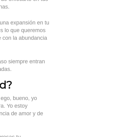
nas.
una expansión en tu
ces lo que queremos
te con la abundancia
aso siempre entran
adas.
ad?
 ego, bueno, yo
ra. Yo estoy
ncia de amor y de