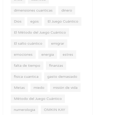
dimensiones cuanticas
dinero
Dios
egos
El Juego Cuántico
El Método del Juego Cuántico
El salto cuántico
emigrar
emociones
energia
estres
falta de tiempo
finanzas
fisica cuantica
gasto demasiado
Metas
miedo
misión de vida
Método del Juego Cuántico
numerologia
OMKIN KAY