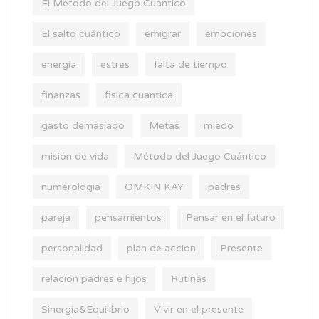
El Método del Juego Cuántico
El salto cuántico
emigrar
emociones
energia
estres
falta de tiempo
finanzas
fisica cuantica
gasto demasiado
Metas
miedo
misión de vida
Método del Juego Cuántico
numerologia
OMKIN KAY
padres
pareja
pensamientos
Pensar en el futuro
personalidad
plan de accion
Presente
relacion padres e hijos
Rutinas
Sinergia&Equilibrio
Vivir en el presente