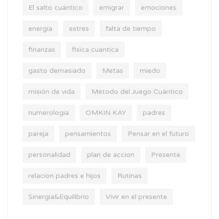
El salto cuántico
emigrar
emociones
energia
estres
falta de tiempo
finanzas
fisica cuantica
gasto demasiado
Metas
miedo
misión de vida
Método del Juego Cuántico
numerologia
OMKIN KAY
padres
pareja
pensamientos
Pensar en el futuro
personalidad
plan de accion
Presente
relacion padres e hijos
Rutinas
Sinergia&Equilibrio
Vivir en el presente