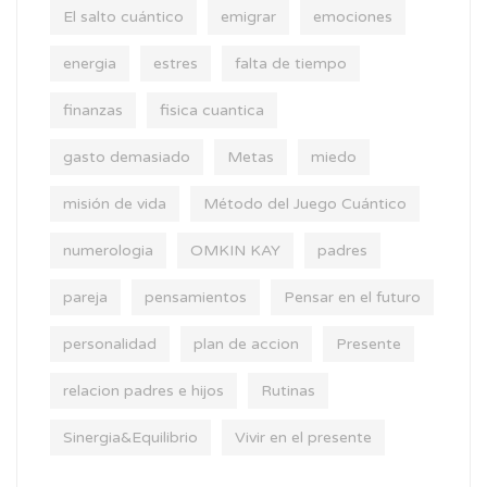
El salto cuántico
emigrar
emociones
energia
estres
falta de tiempo
finanzas
fisica cuantica
gasto demasiado
Metas
miedo
misión de vida
Método del Juego Cuántico
numerologia
OMKIN KAY
padres
pareja
pensamientos
Pensar en el futuro
personalidad
plan de accion
Presente
relacion padres e hijos
Rutinas
Sinergia&Equilibrio
Vivir en el presente