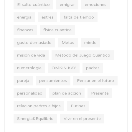
El salto cuántico
emigrar
emociones
energia
estres
falta de tiempo
finanzas
fisica cuantica
gasto demasiado
Metas
miedo
misión de vida
Método del Juego Cuántico
numerologia
OMKIN KAY
padres
pareja
pensamientos
Pensar en el futuro
personalidad
plan de accion
Presente
relacion padres e hijos
Rutinas
Sinergia&Equilibrio
Vivir en el presente